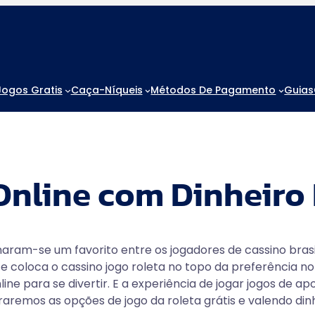
Jogos Gratis
Caça-Níqueis
Métodos De Pagamento
Guias
Online com Dinheiro 
naram-se um favorito entre os jogadores de cassino bras
coloca o cassino jogo roleta no topo da preferência no
ine para se divertir. E a experiência de jogar jogos de a
aremos as opções de jogo da roleta grátis e valendo dinhe