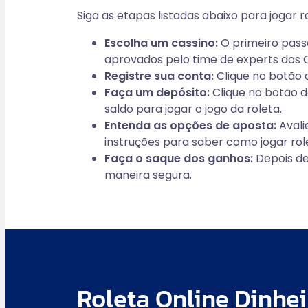
Siga as etapas listadas abaixo para jogar ro
Escolha um cassino:
O primeiro pass
aprovados pelo time de experts dos 
Registre sua conta:
Clique no botão 
Faça um depósito:
Clique no botão d
saldo para jogar o jogo da roleta.
Entenda as opções de aposta:
Avali
instruções para saber como jogar role
Faça o saque dos ganhos:
Depois de
maneira segura.
Roleta Online Dinhei