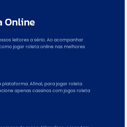
a Online
ssos leitores a sério. Ao acompanhar
como jogar roleta online nas melhores
plataforma. Afinal, para jogar roleta
lecione apenas cassinos com jogos roleta