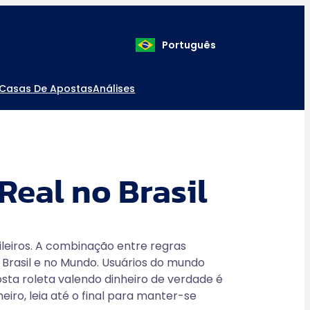
Português
Casas De Apostas
Análises
Real no Brasil
ileiros. A combinação entre regras
 Brasil e no Mundo. Usuários do mundo
posta roleta valendo dinheiro de verdade é
iro, leia até o final para manter-se