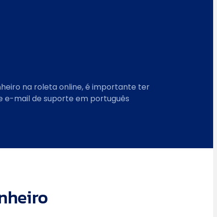
eiro na roleta online, é importante ter
de e-mail de suporte em português
nheiro