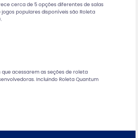
ferece cerca de 5 opções diferentes de salas
 jogos populares disponíveis são Roleta
.
s que acessarem as seções de roleta
envolvedoras. Incluindo Roleta Quantum