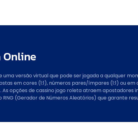
 Online
ue uma versão virtual que pode ser jogada a qualquer mom
stas em cores (1:1), números pares/ímpares (1:1) ou em 
 As opções de cassino jogo roleta atraem apostadores in
mo RNG (Gerador de Números Aleatórios) que garante res