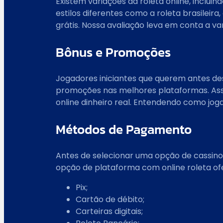
Existem variações da roleta online, incluin
estilos diferentes como a roleta brasileira
grátis. Nossa avaliação leva em conta a v
Bônus e Promoções
Jogadores iniciantes que querem antes de
promoções nas melhores plataformas. Assim
online dinheiro real. Entendendo como joga
Métodos de Pagamento
Antes de selecionar uma opção de cassin
opção de plataforma com online roleta 
Pix;
Cartão de débito;
Carteiras digitais;