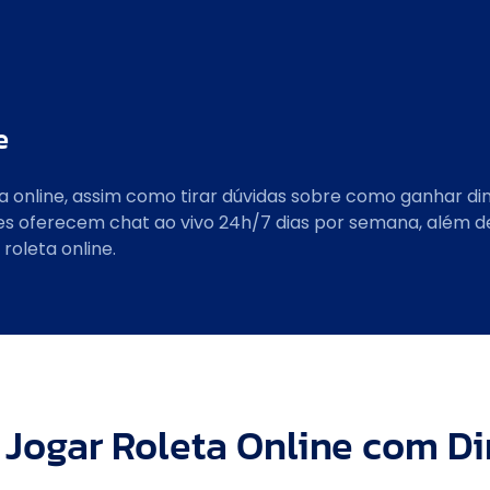
e
 online, assim como tirar dúvidas sobre como ganhar dinh
es oferecem chat ao vivo 24h/7 dias por semana, além 
roleta online.
 Jogar Roleta Online com Di