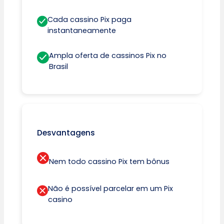
Cada cassino Pix paga
instantaneamente
Ampla oferta de cassinos Pix no
Brasil
Desvantagens
Nem todo cassino Pix tem bônus
Não é possível parcelar em um Pix
casino