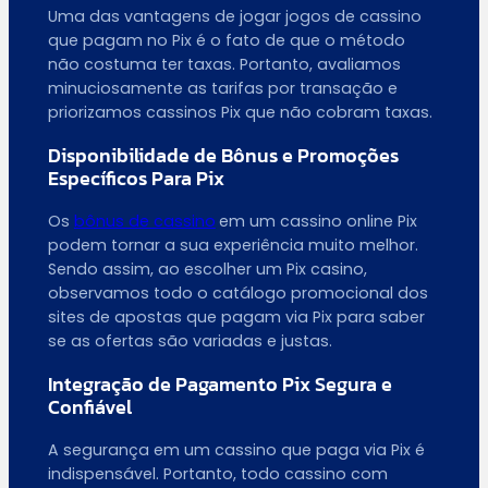
Uma das vantagens de jogar jogos de cassino
que pagam no Pix é o fato de que o método
não costuma ter taxas. Portanto, avaliamos
minuciosamente as tarifas por transação e
priorizamos cassinos Pix que não cobram taxas.
Disponibilidade de Bônus e Promoções
Específicos Para Pix
Os
bônus de cassino
em um cassino online Pix
podem tornar a sua experiência muito melhor.
Sendo assim, ao escolher um Pix casino,
observamos todo o catálogo promocional dos
sites de apostas que pagam via Pix para saber
se as ofertas são variadas e justas.
Integração de Pagamento Pix Segura e
Confiável
A segurança em um cassino que paga via Pix é
indispensável. Portanto, todo cassino com