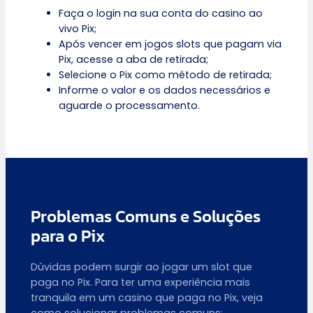
Faça o login na sua conta do casino ao
vivo Pix;
Após vencer em jogos slots que pagam via
Pix, acesse a aba de retirada;
Selecione o Pix como método de retirada;
Informe o valor e os dados necessários e
aguarde o processamento.
Problemas Comuns e Soluções
para o Pix
Dúvidas podem surgir ao jogar um slot que
paga no Pix. Para ter uma experiência mais
tranquila em um casino que paga no Pix, veja