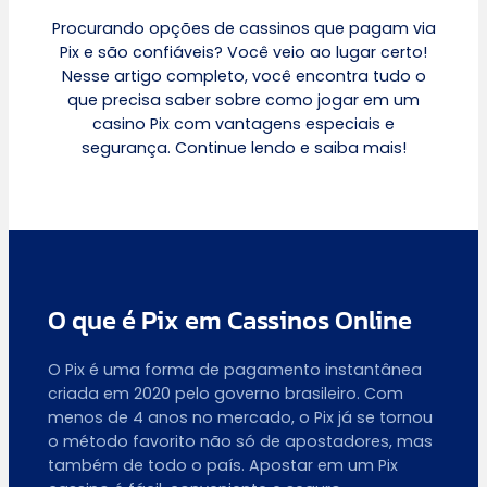
Procurando opções de cassinos que pagam via
Pix e são confiáveis? Você veio ao lugar certo!
Nesse artigo completo, você encontra tudo o
que precisa saber sobre como jogar em um
casino Pix com vantagens especiais e
segurança. Continue lendo e saiba mais!
O que é Pix em Cassinos Online
O Pix é uma forma de pagamento instantânea
criada em 2020 pelo governo brasileiro. Com
menos de 4 anos no mercado, o Pix já se tornou
o método favorito não só de apostadores, mas
também de todo o país. Apostar em um Pix