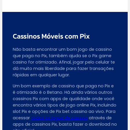
Cassinos Móveis com Pix
Não basta encontrar um bom jogo de cassino
que paga no Pix, também ajuda se o Pix game
casino for otimizado. Afinal, jogar pelo celular te
dá muito mais liberdade para fazer transações
rápidas em qualquer lugar.
Um bom exemplo de cassino que paga no Pix e
é otimizado é o Betano. Há ainda vários outros
cassinos Pix com apps de qualidade onde você
encontra vários tipos de jogo online Pix, incluindo
slot Pix e opções de Pix bet cassino ao vivo. Para
acessar
todos os jogos de cassino
através de
apps de cassinos Pix, basta fazer o download no