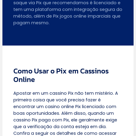
saque via Pix que recomendamos é licenciado e
tem uma plataforma com integração segura do
método, além de Pix jogos online imparciais que
pagam mesmo.
Como Usar o Pix em Cassinos
Online
Apostar em um cassino Pix não tem mistério. A
primeira coisa que você precisa fazer é
encontrar um casino online Pix licenciado com
boas oportunidades. Além disso, quando um
cassino Pix paga com Pix, ele geralmente exige
que a verificação da conta esteja em dia.
Confira a seguir os detalhes de como acessar