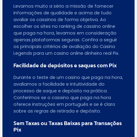
Levamos muito a sério a missão de fornecer
informações de qualidade e acima de tudo
avaliar os cassinos de forma objetiva. Ao
escolher os sites no ranking de cassino online
que paga na hora, levamos em consideração
apenas plataformas seguras. Confira a seguir
os principais critérios de avaliação do Casino
Legends para um casino online dinheiro real Pix.
Facilidade de depósitos e saques com Pix
Durante o teste de um casino que paga na hora,
avaliamos a facilidade e intuitividade do
processo de saque e depósito na prática.
Conferimos se o cassino que paga na hora
oferece instruções em português e se é claro
sobre as regras de retirada e depósito.
Sem Taxas ou Taxas Baixas para Transações
Pix