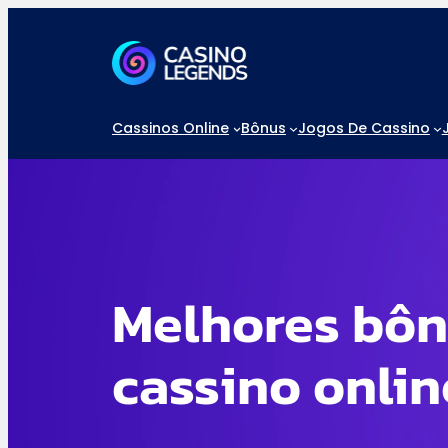
Pular
para
o
conteúdo
Cassinos Online
Bônus
Jogos De Cassino
Melhores bôn
cassino onlin