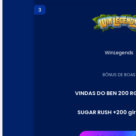
WinLegends
BÔNUS DE BOAS
VINDAS DO BEN 200 R
SUGAR RUSH +200 gir