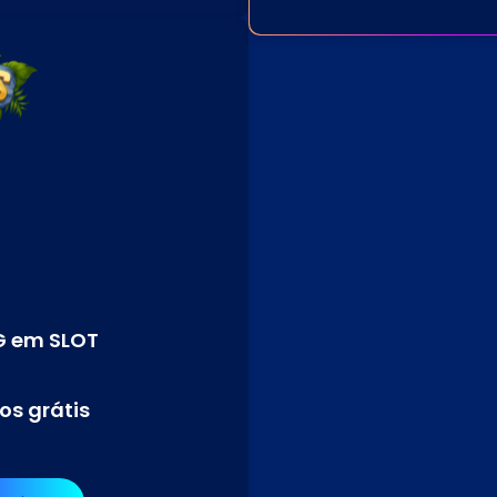
G em SLOT
os grátis