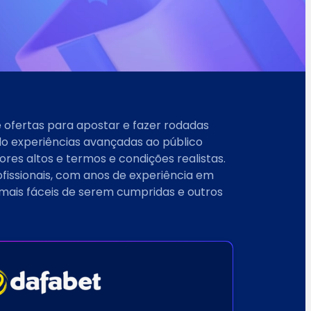
 ofertas para apostar e fazer rodadas
do experiências avançadas ao público
res altos e termos e condições realistas.
ofissionais, com anos de experiência em
e mais fáceis de serem cumpridas e outros