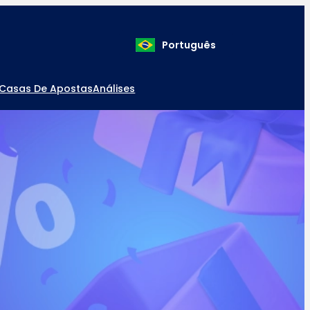
Português
Casas De Apostas
Análises