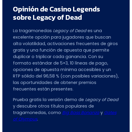
Opinión de Casino Legends
sobre Legacy of Dead
La tragamonedas
Legacy of Dead
es una
excelente opción para jugadores que buscan
alta volatilidad, activaciones frecuentes de giros
gratis y una función de apuesta que permite
duplicar o triplicar cada ganancia. Con su
formato estándar de 5×3, 10 líneas de pago,
opciones de apuesta mínima accesibles y un
RTP sólido del 96,58 % (con posibles variaciones),
las oportunidades de obtener premios
frecuentes están presentes.
Prueba gratis la versión demo de
Legacy of Dead
y descubre otros títulos populares de
tragamonedas, como
Big Bass Bonanza
y
Gates
of Olympus
.