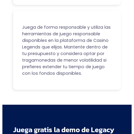
Juega de forma responsable y utiliza las
herramientas de juego responsable
disponibles en la plataforma de Casino
Legends que elijas. Mantente dentro de
tu presupuesto y considera optar por
tragamonedas de menor volatilidad si
prefieres extender tu tiempo de juego
con los fondos disponibles.
Juega gratis la demo de Legacy