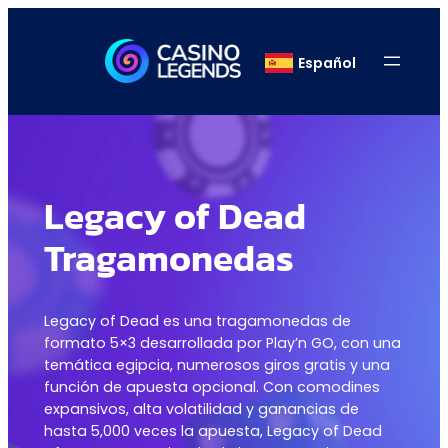
Saltar
al
contenido
Español
Legacy of Dead
Tragamonedas
Legacy of Dead es una tragamonedas de
formato 5×3 desarrollada por Play’n GO, con una
temática egipcia, numerosos giros gratis y una
función de apuesta opcional. Con comodines
expansivos, alta volatilidad y ganancias de
hasta 5,000 veces la apuesta, Legacy of Dead