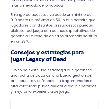
recompensas importantes pueden presentarse
más a menudo de lo habitual.
El rango de apuestas va desde un mínimo de
0.10 hasta un máximo de 50, lo que permite que
jugadores con distintos presupuestos puedan
disfrutar del juego con buenas expectativas de
ganancia. La tasa de aciertos promedio se sitúa
en un 23 %.
Consejos y estrategias para
jugar Legacy of Dead
Si bien no existe una estrategia que garantice
una racha de victorias, una buena gestión del
presupuesto y enfocarse en tragamonedas de
alta volatilidad puede ayudar a reducir pérdidas
y mejorar la experiencia de juego.