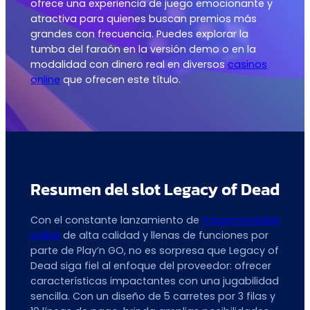
ofrece una experiencia de juego emocionante y
atractiva para quienes buscan premios más
grandes con frecuencia. Puedes explorar la
tumba del faraón en la versión demo o en la
modalidad con dinero real en diversos
casinos
online
que ofrecen este título.
Resumen del slot Legacy of Dead
Con el constante lanzamiento de
tragamonedas
online
de alta calidad y llenas de funciones por
parte de Play’n GO, no es sorpresa que Legacy of
Dead siga fiel al enfoque del proveedor: ofrecer
características impactantes con una jugabilidad
sencilla. Con un diseño de 5 carretes por 3 filas y