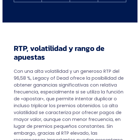
RTP, volatilidad y rango de
apuestas
Con una alta volatilidad y un generoso RTP del
96,58 %, Legacy of Dead ofrece la posibilidad de
obtener ganancias significativas con relativa
frecuencia, especialmente si se utiliza la función
de «apostar», que permite intentar duplicar o
incluso triplicar los premios obtenidos. La alta
volatilidad se caracteriza por ofrecer pagos de
mayor valor, aunque con menor frecuencia, en
lugar de premios pequeños constantes. Sin
embargo, gracias al RTP elevado, las