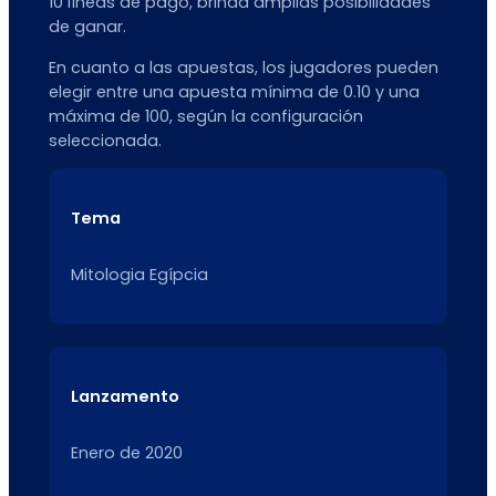
10 líneas de pago, brinda amplias posibilidades
de ganar.
En cuanto a las apuestas, los jugadores pueden
elegir entre una apuesta mínima de 0.10 y una
máxima de 100, según la configuración
seleccionada.
Tema
Mitologia Egípcia
Lanzamento
Enero de 2020