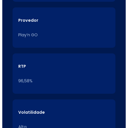
Provedor
Play’n GO
RTP
96,58%
Volatilidade
Alta