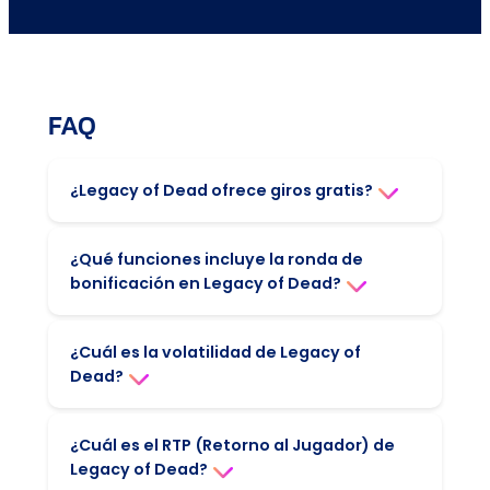
FAQ
¿Legacy of Dead ofrece giros gratis?
<strong> </strong>Sí. La tragamonedas
<em>Legacy of Dead</em> cuenta con una
¿Qué funciones incluye la ronda de
ronda de giros gratis que se activa cuando
bonificación en Legacy of Dead?
aparecen al menos 3 símbolos scatter en
<em>Legacy of Dead</em> ofrece una
los carretes. Esto otorga automáticamente
variedad de funciones destacadas que
10 giros gratis. Durante esta ronda, los
¿Cuál es la volatilidad de Legacy of
incluyen activadores mediante símbolos wild
símbolos de alto valor pueden pagar en
Dead?
y scatter, giros gratis y una función de
cualquier posición de los carretes.
Esta tragamonedas tiene una alta
apuesta. Además, estos símbolos
volatilidad y una tasa de aciertos
especiales no solo activan funciones, sino
¿Cuál es el RTP (Retorno al Jugador) de
aproximada del 23 %. Con un premio máximo
que también ofrecen pagos propios
Legacy of Dead?
posible de hasta 5,000 veces la apuesta, los
bastante atractivos.