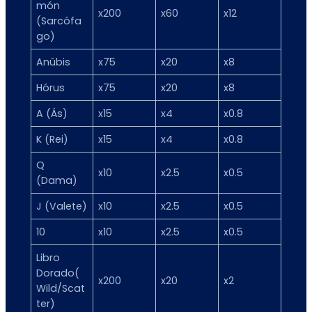
món
x200
x60
x12
(Sarcófa
go)
Anúbis
x75
x20
x8
Hórus
x75
x20
x8
A (Ás)
x15
x4
x0.8
K (Rei)
x15
x4
x0.8
Q
x10
x2.5
x0.5
(Dama)
J (Valete)
x10
x2.5
x0.5
10
x10
x2.5
x0.5
Libro
Dorado(
x200
x20
x2
Wild/Scat
ter)