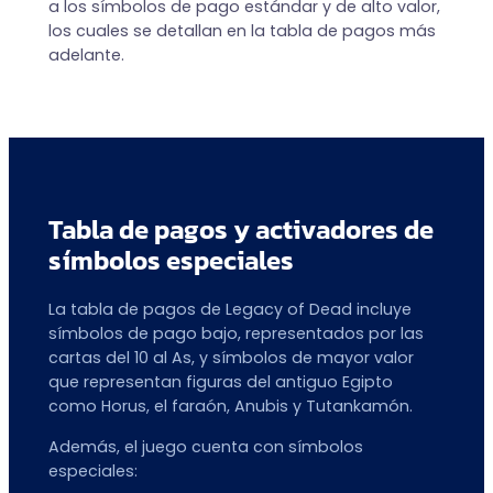
a los símbolos de pago estándar y de alto valor,
los cuales se detallan en la tabla de pagos más
adelante.
Tabla de pagos y activadores de
símbolos especiales
La tabla de pagos de Legacy of Dead incluye
símbolos de pago bajo, representados por las
cartas del 10 al As, y símbolos de mayor valor
que representan figuras del antiguo Egipto
como Horus, el faraón, Anubis y Tutankamón.
Además, el juego cuenta con símbolos
especiales: