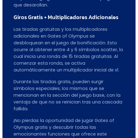
que desarollan.
Giros Gratis + Multiplicadores Adicionales
Las tiradas gratuitas y los multiplicadores
adicionales en Gates of Olympus se
desbloquean en el juego de bonificación. Esto
ocurre al obtener entre 4 y 6 símbolos scatter, lo
cual inicia una ronda de 15 tiradas gratuitas. Al
comenzar esta ronda, se activa
automáticamente un multiplicador inicial de x1.
Durante las tiradas gratis, pueden surgir
símbolos especiales, los mismos que se
mencionan en la sección del juego base, con la
ventaja de que no se reinician tras una cascada
fallida.
¡No pierdas la oportunidad de jugar Gates of
Olympus gratis y descubrir todas las
emocionantes funciones que ofrece este