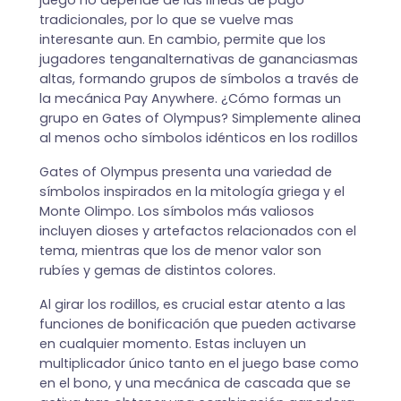
tradicionales, por lo que se vuelve mas
interesante aun. En cambio, permite que los
jugadores tenganalternativas de gananciasmas
altas, formando grupos de símbolos a través de
la mecánica Pay Anywhere. ¿Cómo formas un
grupo en Gates of Olympus? Simplemente alinea
al menos ocho símbolos idénticos en los rodillos
Gates of Olympus presenta una variedad de
símbolos inspirados en la mitología griega y el
Monte Olimpo. Los símbolos más valiosos
incluyen dioses y artefactos relacionados con el
tema, mientras que los de menor valor son
rubíes y gemas de distintos colores.
Al girar los rodillos, es crucial estar atento a las
funciones de bonificación que pueden activarse
en cualquier momento. Estas incluyen un
multiplicador único tanto en el juego base como
en el bono, y una mecánica de cascada que se