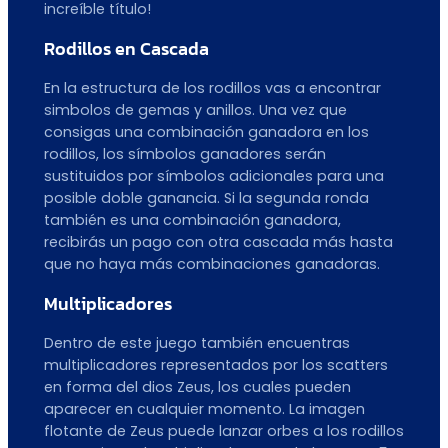
increíble título!
Rodillos en Cascada
En la estructura de los rodillos vas a encontrar
simbolos de gemas y anillos. Una vez que
consigas una combinación ganadora en los
rodillos, los símbolos ganadores serán
sustituidos por símbolos adicionales para una
posible doble ganancia. Si la segunda ronda
también es una combinación ganadora,
recibirás un pago con otra cascada más hasta
que no haya más combinaciones ganadoras.
Multiplicadores
Dentro de este juego también encuentras
multiplicadores representados por los scatters
en forma del dios Zeus, los cuales pueden
aparecer en cualquier momento. La imagen
flotante de Zeus puede lanzar orbes a los rodillos