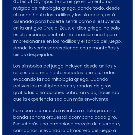
Gates of Olympus te sumerge en un entorno
mágico de mitología griega, donde todo, desde
el fondo hasta los rodillos y los símbolos, está
diseñado para hacerte sentir como si estuvieras
en la antigua Grecia. Zeus, el dios griego, no solo
es el personaje central sino también una figura
impresionante en los rodillos y el fondo del juego,
donde lo verás sobresaliendo entre montañas y
cielos despejados.
Los símbolos del juego incluyen desde anillos y
relojes de arena hasta variadas gemas, todos
evocando la rica mitología griega. Cuando
actives los multiplicadores y rondas de giros
gratis, las animaciones cobrarán vida, haciendo
que la experiencia sea aún más envolvente.
Para completar esta aventura mitológica, una
banda sonora orquestal acompaña cada giro.
Escucharás una armoniosa mezcla de cuerdas y
campanas, elevando la atmósfera del juego a