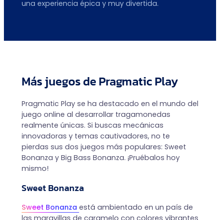
una experiencia épica y muy divertida.
Más juegos de Pragmatic Play
Pragmatic Play se ha destacado en el mundo del
juego online al desarrollar tragamonedas
realmente únicas. Si buscas mecánicas
innovadoras y temas cautivadores, no te
pierdas sus dos juegos más populares: Sweet
Bonanza y Big Bass Bonanza. ¡Pruébalos hoy
mismo!
Sweet Bonanza
Sweet Bonanza
está ambientado en un país de
las maravillas de caramelo con colores vibrantes