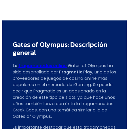
Gates of Olympus: Descripción
general
La
tragamonedas online
Gates of Olympus ha
sido desarrollada por
Pragmatic Play
, uno de los
proveedores de juegos de casino online más
populares en el mercado de iGaming. Se puede
decir que Pragmatic es un apasionado en la
creación de este tipo de slots, ya que hace unos
años también lanzó con éxito la tragamonedas
Greek Gods, con una temática similar a la de
Gates of Olympus.
Es importante destacar que esta tragamonedas