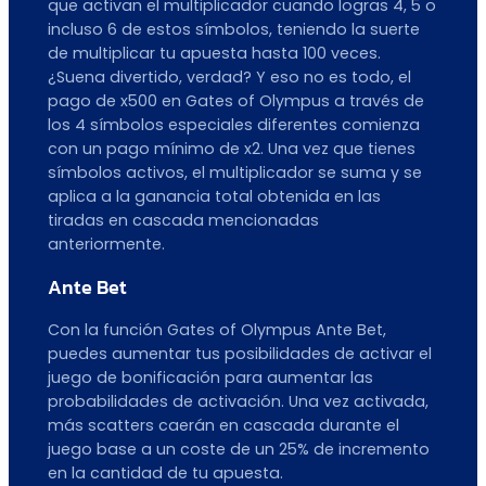
que activan el multiplicador cuando logras 4, 5 o
incluso 6 de estos símbolos, teniendo la suerte
de multiplicar tu apuesta hasta 100 veces.
¿Suena divertido, verdad? Y eso no es todo, el
pago de x500 en Gates of Olympus a través de
los 4 símbolos especiales diferentes comienza
con un pago mínimo de x2. Una vez que tienes
símbolos activos, el multiplicador se suma y se
aplica a la ganancia total obtenida en las
tiradas en cascada mencionadas
anteriormente.
Ante Bet
Con la función Gates of Olympus Ante Bet,
puedes aumentar tus posibilidades de activar el
juego de bonificación para aumentar las
probabilidades de activación. Una vez activada,
más scatters caerán en cascada durante el
juego base a un coste de un 25% de incremento
en la cantidad de tu apuesta.