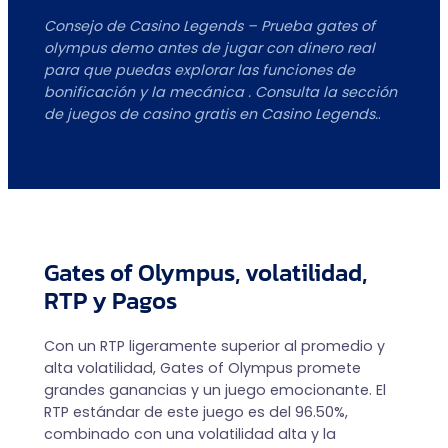
Consejo de Casino Legends – Prueba gates of
olympus demo antes de jugar con dinero real
para que puedas explorar las funciones de
bonificación y la mecánica . Consulta la sección
de juegos de casino gratis en Casino Legends.
.
Gates of Olympus, volatilidad,
RTP y Pagos
Con un RTP ligeramente superior al promedio y
alta volatilidad, Gates of Olympus promete
grandes ganancias y un juego emocionante. El
RTP estándar de este juego es del 96.50%,
combinado con una volatilidad alta y la