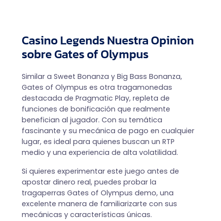
Casino Legends Nuestra Opinion
sobre Gates of Olympus
Similar a Sweet Bonanza y Big Bass Bonanza,
Gates of Olympus es otra tragamonedas
destacada de Pragmatic Play, repleta de
funciones de bonificación que realmente
benefician al jugador. Con su temática
fascinante y su mecánica de pago en cualquier
lugar, es ideal para quienes buscan un RTP
medio y una experiencia de alta volatilidad.
Si quieres experimentar este juego antes de
apostar dinero real, puedes probar la
tragaperras Gates of Olympus demo, una
excelente manera de familiarizarte con sus
mecánicas y características únicas.